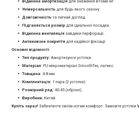
Відмінна амортизація
для зниження втоми ніг.
Універсальність
для будь-якого сезону.
Довговічність
та легкий догляд.
Підганяється розмір
для ідеальної посадки.
Відмінна вентиляція
завдяки перфорації.
Антиковзне покриття
для надійної фіксації.
Основні відомості:
Тип продукту:
Амортизуючі устілки.
Матеріал:
PU-мікроматеріал SmoothTex, латекс.
Товщина:
4-8 мм.
Комплектація:
1 пара (2 устілки).
Розмірний ряд:
40-45 (обрізні).
Виробник:
Китай.
Купіть зараз!
Забезпечте своїм ногам комфорт. Замовте устілки