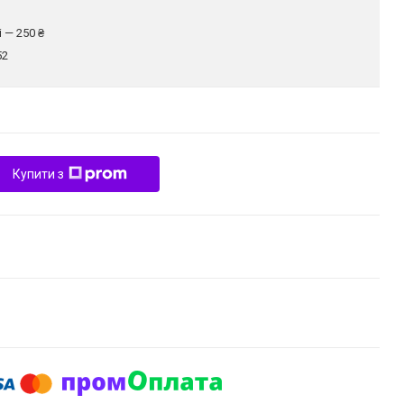
 — 250 ₴
52
Купити з