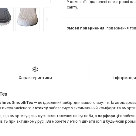
У компанії підключені електронні пл
сайту.
повернення тов
Характеристики
Інформаці
Tex
elinex SmoothTex
— це ідеальний вибір для вашого взуття. Їх двошарова
з високоякісного
латексу
забезпечує максимальний комфорт та аморти
а, що амортизує, знижує навантаження на суглоби, а
перфорація
забезпе
іть при активному русі. Ви можете легко підігнати їх під будь-який розмір