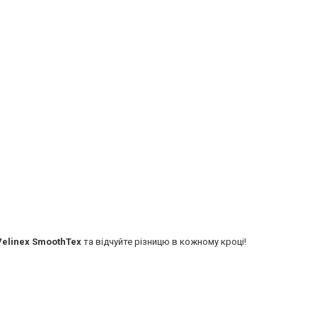
Velinex SmoothTex
та відчуйте різницю в кожному кроці!