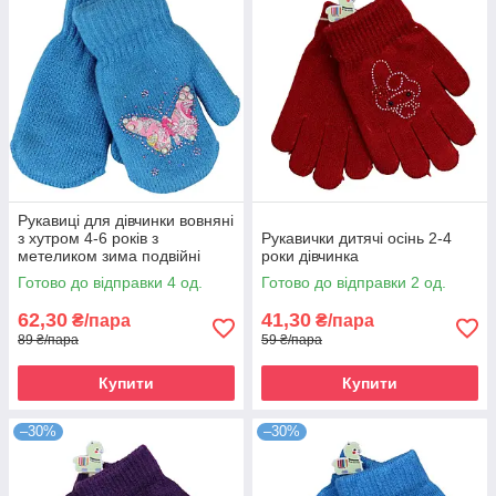
Рукавиці для дівчинки вовняні
з хутром 4-6 років з
Рукавички дитячі осінь 2-4
метеликом зима подвійні
роки дівчинка
синій
Готово до відправки 4 од.
Готово до відправки 2 од.
62,30
41,30
₴/пара
₴/пара
89 ₴/пара
59 ₴/пара
Купити
Купити
–30%
–30%