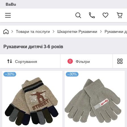
BaBu
Товари та послуги
Шкарпетки Рукавички
Рукавички ди
Рукавички дитячі 3-6 років
Сортування
0
Фільтри
–30%
–30%