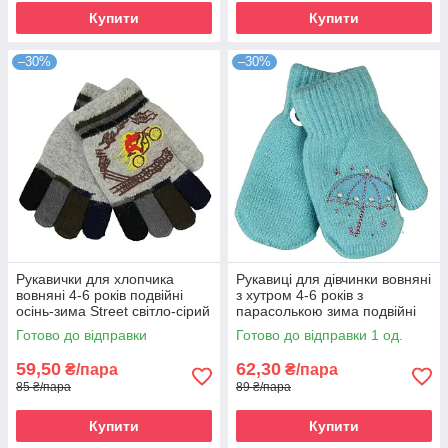
Купити
Купити
–30%
–30%
Рукавички для хлопчика
Рукавиці для дівчинки вовняні
вовняні 4-6 років подвійні
з хутром 4-6 років з
осінь-зима Street світло-сірий
парасолькою зима подвійні
блакитний
Готово до відправки
Готово до відправки 1 од.
59,50
62,30
₴/пара
₴/пара
85 ₴/пара
89 ₴/пара
Купити
Купити