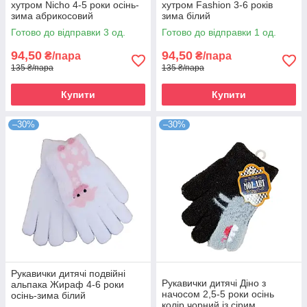
хутром Nicho 4-5 роки осінь-
хутром Fashion 3-6 років
зима абрикосовий
зима білий
Готово до відправки 3 од.
Готово до відправки 1 од.
94,50
94,50
₴/пара
₴/пара
135 ₴/пара
135 ₴/пара
Купити
Купити
–30%
–30%
Рукавички дитячі подвійні
Рукавички дитячі Діно з
альпака Жираф 4-6 роки
начосом 2,5-5 роки осінь
осінь-зима білий
колір чорний із сірим