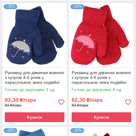
–30%
–30%
Рукавиці для дівчинки вовняні
Рукавиці для дівчинки вовняні
з хутром 4-6 років з
з хутром 4-6 років з
парасолькою зима подвійні
парасолькою зима подвійні
темно-синій
бордовий
Готово до відправки 3 од.
Готово до відправки 4 од.
62,30
62,30
₴/пара
₴/пара
89 ₴/пара
89 ₴/пара
Купити
Купити
–30%
–30%