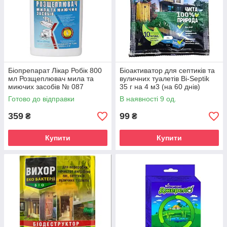
Біопрепарат Лікар Робік 800
Біоактиватор для септиків та
мл Розщеплювач мила та
вуличних туалетів Bi-Septik
миючих засобів № 087
35 г на 4 м3 (на 60 днів)
Готово до відправки
В наявності 9 од.
359
99
₴
₴
Купити
Купити