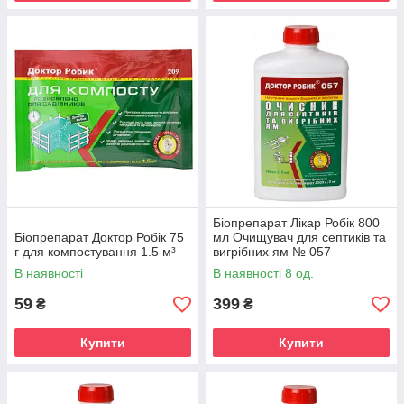
Біопрепарат Лікар Робік 800
Біопрепарат Доктор Робік 75
мл Очищувач для септиків та
г для компостування 1.5 м³
вигрібних ям № 057
В наявності
В наявності 8 од.
59
399
₴
₴
Купити
Купити