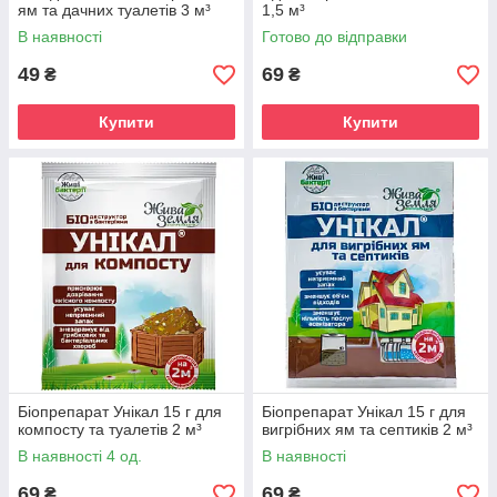
ям та дачних туалетів 3 м³
1,5 м³
В наявності
Готово до відправки
49
69
₴
₴
Купити
Купити
Біопрепарат Унікал 15 г для
Біопрепарат Унікал 15 г для
компосту та туалетів 2 м³
вигрібних ям та септиків 2 м³
В наявності 4 од.
В наявності
69
69
₴
₴