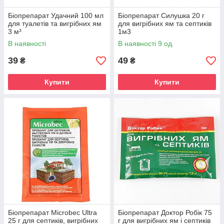
Біопрепарат Удачний 100 мл
Біопрепарат Силушка 20 г
для туалетів та вигрібних ям
для вигрібних ям та септиків
3 м³
1м3
В наявності
В наявності 9 од.
39
49
₴
₴
Купити
Купити
Біопрепарат Microbec Ultra
Біопрепарат Доктор Робік 75
25 г для септиків, вигрібних
г для вигрібних ям і септиків