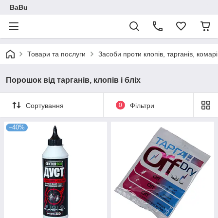
BaBu
Товари та послуги
Засоби проти клопів, тарганів, комар
Порошок від тарганів, клопів і бліх
Сортування
0
Фільтри
–40%