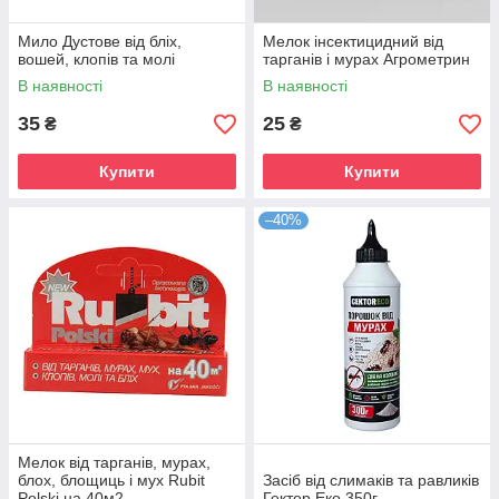
Мило Дустове від бліх,
Мелок інсектицидний від
вошей, клопів та молі
тарганів і мурах Агрометрин
В наявності
В наявності
35
25
₴
₴
Купити
Купити
–40%
Мелок від тарганів, мурах,
блох, блощиць і мух Rubit
Засіб від слимаків та равликів
Polski на 40м2
Гектор Еко 350г