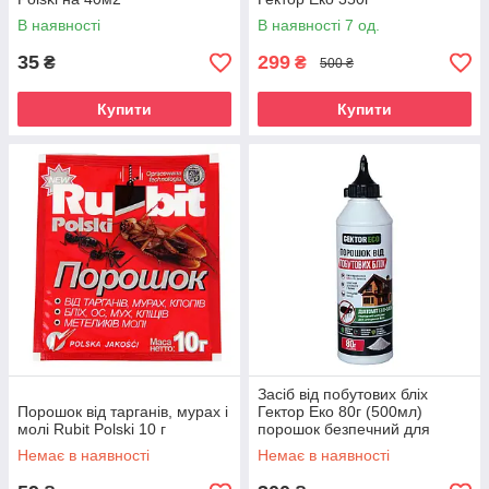
В наявності
В наявності 7 од.
35
299
₴
₴
500 ₴
Купити
Купити
Засіб від побутових бліх
Порошок від тарганів, мурах і
Гектор Еко 80г (500мл)
молі Rubit Polski 10 г
порошок безпечний для
людей та тварин
Немає в наявності
Немає в наявності