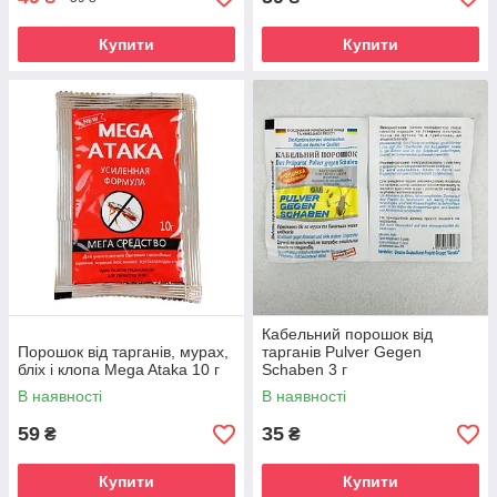
Купити
Купити
Кабельний порошок від
Порошок від тарганів, мурах,
тарганів Pulver Gegen
бліх і клопа Mega Ataka 10 г
Schaben 3 г
В наявності
В наявності
59
35
₴
₴
Купити
Купити