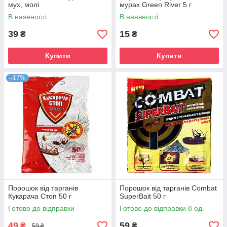
мух, молі
мурах Green River 5 г
В наявності
В наявності
39
15
₴
₴
Купити
Купити
–17%
Порошок від тарганів
Порошок від тарганів Combat
Кукарача Стоп 50 г
SuperBait 50 г
Готово до відправки
Готово до відправки 8 од.
49
59
₴
₴
59 ₴