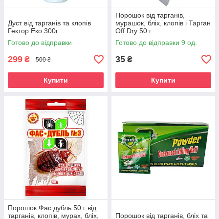
Порошок від тарганів,
Дуст від тарганів та клопів
мурашок, бліх, клопів і Тарган
Гектор Еко 300г
Off Dry 50 г
Готово до відправки
Готово до відправки 9 од.
299
35
₴
₴
500 ₴
Купити
Купити
Порошок Фас дубль 50 г від
тарганів, клопів, мурах, бліх,
Порошок від тарганів, бліх та