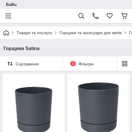
BaBu
Товари та послуги
Горщики та аксесуари для квітів
Г
Горщики Satina
Сортування
0
Фільтри