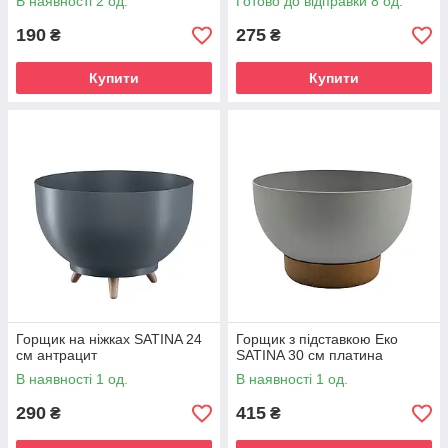
В наявності 2 од.
Готово до відправки 8 од.
190
275
₴
₴
Купити
Купити
Горщик на ніжках SATINA 24
Горщик з підставкою Еко
см антрацит
SATINA 30 см платина
В наявності 1 од.
В наявності 1 од.
290
415
₴
₴