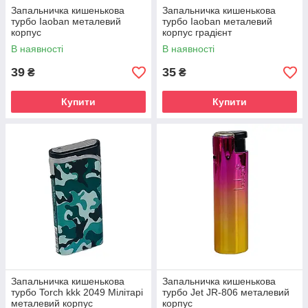
Запальничка кишенькова
Запальничка кишенькова
турбо Iaoban металевий
турбо Iaoban металевий
корпус
корпус градієнт
В наявності
В наявності
39
35
₴
₴
Купити
Купити
Запальничка кишенькова
Запальничка кишенькова
турбо Torch kkk 2049 Мілітарі
турбо Jet JR-806 металевий
металевий корпус
корпус