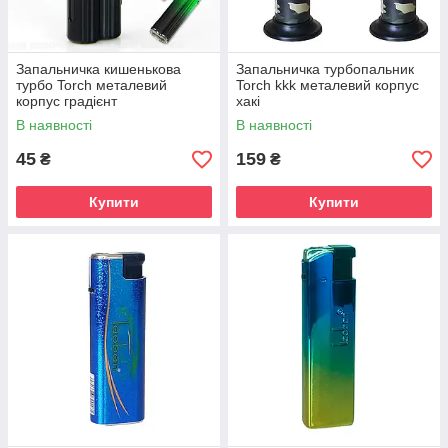
Запальничка кишенькова
Запальничка турбопальник
турбо Torch металевий
Torch kkk металевий корпус
корпус градієнт
хакі
В наявності
В наявності
45
159
₴
₴
Купити
Купити