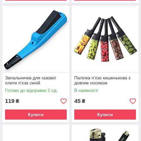
Запальничка для газової
Палілка п’єзо кишенькова з
плити п'єза синій
довгим носиком
Готово до відправки 2 од.
В наявності
119
45
₴
₴
Купити
Купити