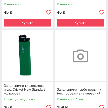
В наявності
В наявності
45
45
₴
₴
Купити
Купити
Запальничка кишенькова
п'єза Cricket New Standart
Запальничка турбо-пальник
кольорова
Fox прорезинена червоний
Готово до відправки
В наявності 5 од.
36
159
₴
₴