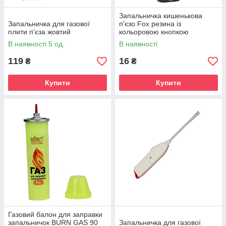
Запальничка кишенькова
Запальничка для газової
п'єзо Fox резина із
плити п'єза жовтий
кольоровою кнопкою
В наявності 5 од.
В наявності
119
16
₴
₴
Купити
Купити
Газовий балон для заправки
запальничок BURN GAS 90
Запальничка для газової