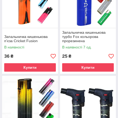
Запальничка кишенькова
Запальничка кишенькова
турбо Fox кольорова
п'єза Cricket Fusion
прорезинена
В наявності
В наявності 7 од.
36
25
₴
₴
Купити
Купити