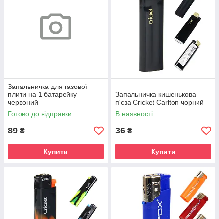
Запальничка для газової
плити на 1 батарейку
Запальничка кишенькова
червоний
п'єза Cricket Carlton чорний
Готово до відправки
В наявності
89
36
₴
₴
Купити
Купити