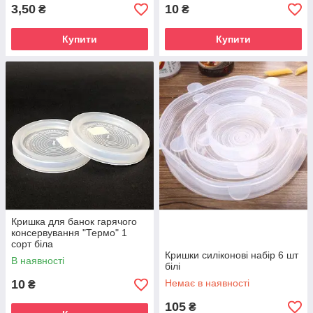
3,50
10
₴
₴
Купити
Купити
Кришка для банок гарячого
консервування "Термо" 1
сорт біла
Кришки силіконові набір 6 шт
В наявності
білі
10
Немає в наявності
₴
105
₴