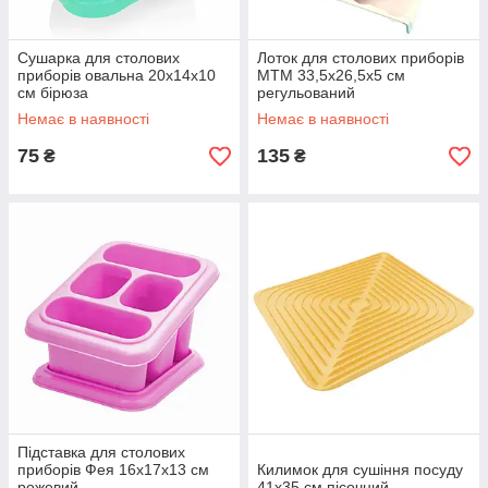
Сушарка для столових
Лоток для столових приборів
приборів овальна 20х14х10
МТМ 33,5х26,5х5 см
см бірюза
регульований
Немає в наявності
Немає в наявності
75
135
₴
₴
Підставка для столових
приборів Фея 16х17х13 см
Килимок для сушіння посуду
рожевий
41х35 см пісочний