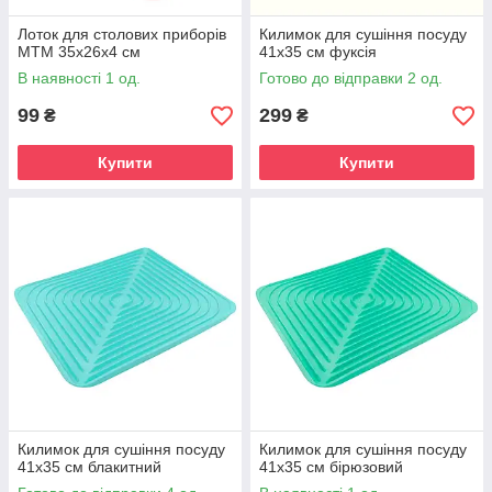
Лоток для столових приборів
Килимок для сушіння посуду
МТМ 35х26х4 см
41х35 см фуксія
В наявності 1 од.
Готово до відправки 2 од.
99
299
₴
₴
Купити
Купити
Килимок для сушіння посуду
Килимок для сушіння посуду
41х35 см блакитний
41х35 см бірюзовий