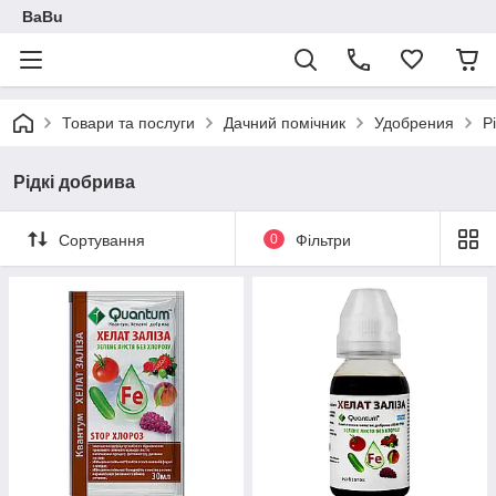
BaBu
Товари та послуги
Дачний помічник
Удобрения
Р
Рідкі добрива
Сортування
0
Фільтри