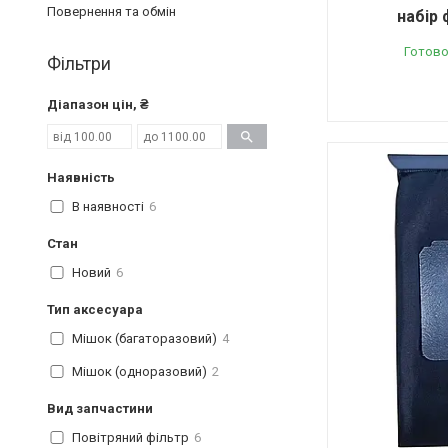
Повернення та обмін
набір 
Готово
Фільтри
Діапазон цін, ₴
Наявність
В наявності
6
Стан
Новий
6
Тип аксесуара
Мішок (багаторазовий)
4
Мішок (одноразовий)
2
Вид запчастини
Повітряний фільтр
6