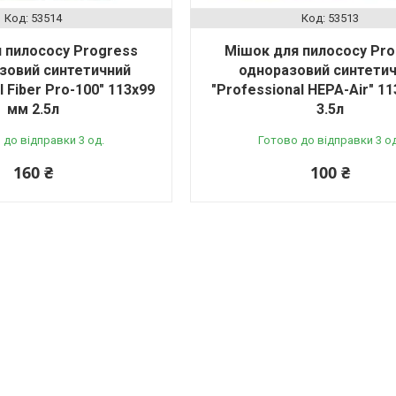
53514
53513
 пилососу Progress
Мішок для пилососу Pr
зовий синтетичний
одноразовий синтети
l Fiber Pro-100" 113х99
"Professional HEPA-Air" 1
мм 2.5л
3.5л
 до відправки 3 од.
Готово до відправки 3 од
160 ₴
100 ₴