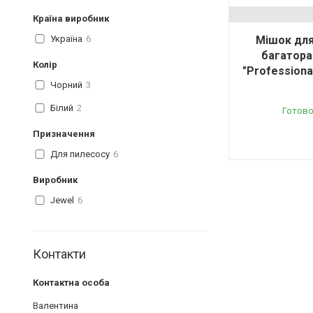
Країна виробник
Україна
6
Мішок для
багатора
Колір
"Professiona
Чорний
3
Білий
2
Готово
Призначення
Для пилесосу
6
Виробник
Jewel
6
Контакти
Валентина