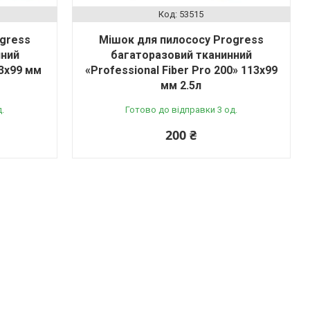
53515
ogress
Мішок для пилососу Progress
чний
багаторазовий тканинний
13х99 мм
«Professional Fiber Pro 200» 113х99
мм 2.5л
.
Готово до відправки 3 од.
200 ₴