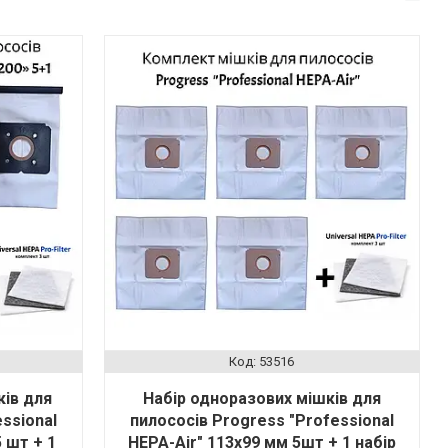
53516
ків для
Набір одноразових мішків для
ssional
пилососів Progress "Professional
5 шт + 1
HEPA-Air" 113х99 мм 5шт + 1 набір