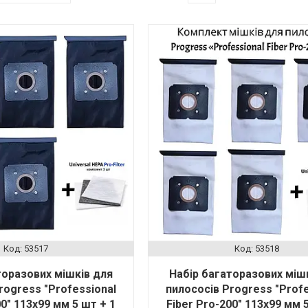
53517
53518
торазових мішків для
Набір багаторазових міш
rogress "Professional
пилососів Progress "Profe
00" 113х99 мм 5 шт + 1
Fiber Pro-200" 113х99 мм 