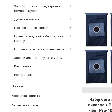
Засоби проти клопів, тарганів,
комарів, мурах
Дачний помічник
Насіння овочів і квітів
Препарати для обробки саду та
городу
Горщики та аксесуари для квітів
Засоби для догляду за взуттям
Канцтовары
Розпродаж
Про нас
Доставка і оплата
Набір бага
пилососів P
Акційні пропозиції
Fiber Pro-1