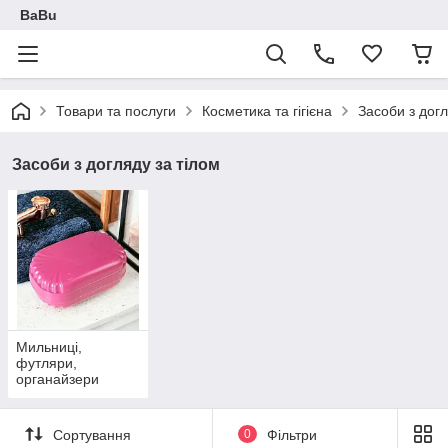
BaBu
Товари та послуги
Косметика та гігієна
Засоби з догл
Засоби з догляду за тілом
Мильниці,
футляри,
органайзери
Сортування
0
Фільтри