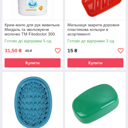
Крем-мило для рук живильне
Мильниця закрита дорожня
Мигдаль та зволожуюче
пластикова кольори в
молочко ТМ Fitodoctor 300
асортименті
мл
Готово до відправки 5 од.
Готово до відправки 3 од.
31,50
15
₴
₴
45 ₴
Купити
Купити