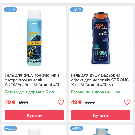
–51%
–51%
Гель для душу тонізуючий з
Гель для душу Бадьорий
екстрактом камелії
ефект для чоловіків STRONG
AROMAcode ТМ Aromat 400
Хіт ТМ Aromat 400 мл
мл
Готово до відправки 5 од.
Готово до відправки 1 од.
49
49
₴
₴
100 ₴
100 ₴
Купити
Купити
–51%
–30%