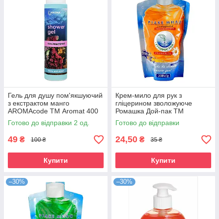
Гель для душу пом'якшуючий
Крем-мило для рук з
з екстрактом манго
гліцерином зволожуюче
AROMAcode ТМ Aromat 400
Ромашка Дой-пак ТМ
мл
Fitodoctor 300 г
Готово до відправки 2 од.
Готово до відправки
49
24,50
₴
₴
100 ₴
35 ₴
Купити
Купити
–30%
–30%