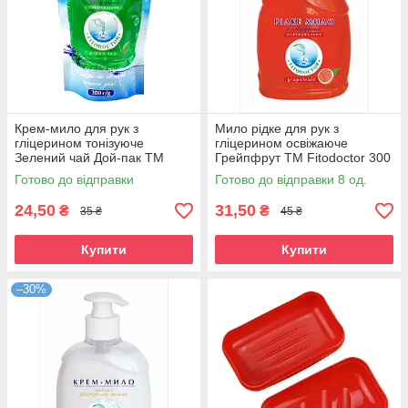
Крем-мило для рук з
Мило рідке для рук з
гліцерином тонізуюче
гліцерином освіжаюче
Зелений чай Дой-пак ТМ
Грейпфрут ТМ Fitodoctor 300
Fitodoctor 300 г
мл
Готово до відправки
Готово до відправки 8 од.
24,50
31,50
₴
₴
35 ₴
45 ₴
Купити
Купити
–30%