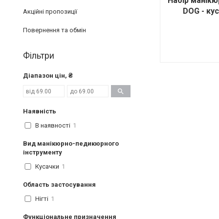
Набір манік
DOG - кус
Акційні пропозиції
Повернення та обмін
Фільтри
Діапазон цін, ₴
Наявність
В наявності
1
Вид манікюрно-педикюрного
інструменту
Кусачки
1
Область застосування
Нігті
1
Функціональне призначення