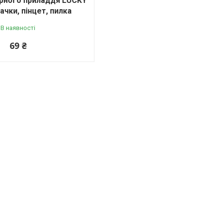
юрного приладдя LUCKY
ачки, пінцет, пилка
В наявності
69 ₴